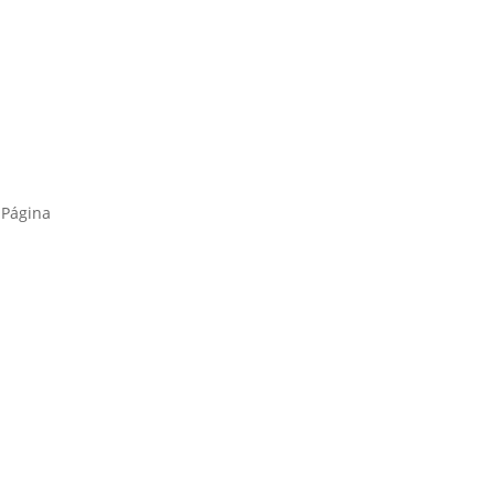
s
 Página
s