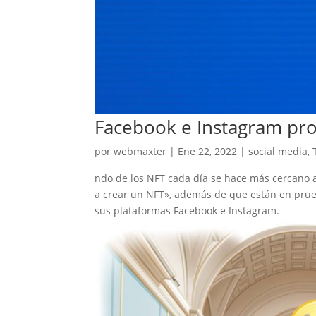
Facebook e Instagram pro
por
webmaxter
|
Ene 22, 2022
|
social media
,
ndo de los NFT cada día se hace más cercano a
a crear un NFT», además de que están en prueb
sus plataformas Facebook e Instagram.