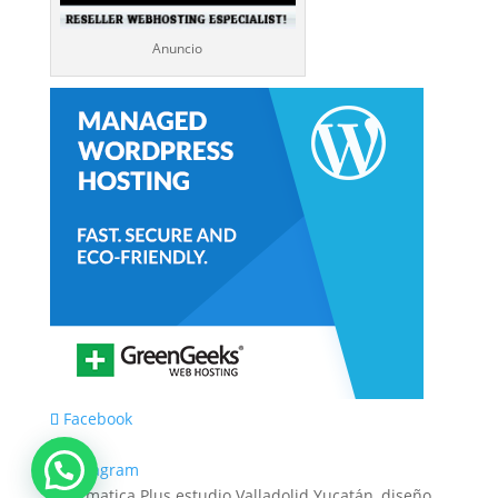
Anuncio
Facebook
X
Instagram
Informatica Plus estudio Valladolid Yucatán, diseño