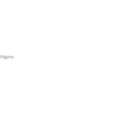
s
 Página
s