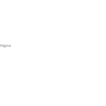
s
 Página
s